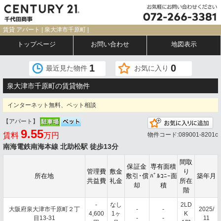
賃貸 アパート | 泉大津市千原町 |
トップページ
お問い合わせ
地図表示
1
0
最近見た物件
お気に入り
泉大津市千原町の賃貸物件
インターネット無料、ペット相談
【アパート】
お
9.55
賃料
万円
物件コード:089001-8201c
南海電鉄南海本線 北助松駅 徒歩13分
間取
保証金
専有面積
管理費
敷金
り
所在地
敷引･償
ﾊﾞﾙｺﾆｰ面
築年月
共益費
礼金
所在
却
積
階
-
なし
2LD
大阪府泉大津市千原町２丁
-
-
2025/
4,600
1ヶ
K
目13-31
-
-
11