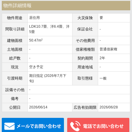
物件詳細情報
物件用途
居住用
火災保険
要
LDK10.7畳、洋6.4畳、洋
間取り詳細
保証会社
-
5畳
2
建物面積
50.47m
その他費用
-
土地面積
-
借家権種類
普通借家権
総戸数
-
契約期間
2年
現況
空き予定
用途地域
-
期日指定 (2026年7月下
引渡時期
取引態様
一般
旬)
設備その他
-
備考
-
公開日
2026/06/14
広告有効期限
2026/06/28
メールでお問い合わせ