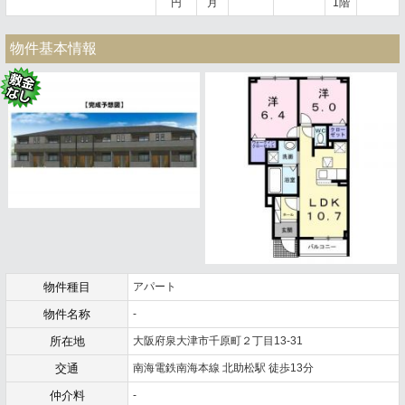
円
月
1階
物件基本情報
物件種目
アパート
物件名称
-
所在地
大阪府泉大津市千原町２丁目13-31
交通
南海電鉄南海本線 北助松駅 徒歩13分
仲介料
-