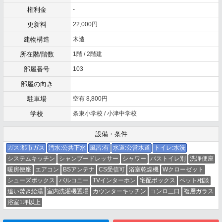
権利金
-
更新料
22,000円
建物構造
木造
所在階/階数
1階 / 2階建
部屋番号
103
部屋の向き
-
駐車場
空有 8,800円
学校
条東小学校 / 小津中学校
設備・条件
ガス:都市ガス
汚水:公共下水
風呂:有
水道:公営水道
トイレ:水洗
システムキッチン
シャンプードレッサー
シャワー
バストイレ別
洗浄便座
暖房便座
エアコン
BSアンテナ
CS受信可
浴室乾燥機
Wクローゼット
シューズボックス
バルコニー
TVインターホン
宅配ボックス
ペット相談
追い焚き給湯
室内洗濯機置場
カウンターキッチン
コンロ三口
複層ガラス
浴室1坪以上