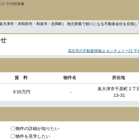
21 千代田商事
泉大津市・岸和田市・和泉市・忠岡町） 地元密着で頼りになる不動産会社を目指し
わせ
高石市の不動産情報は センチュリー21 千
賃 料
物件名
所在地
泉大津市千原町２丁
9.55万円
-
13-31
物件の詳細が知りたい
物件を見学したい