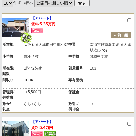
件ずつ表示
【アパート】
5.35
賃料
万円
所在地
大阪府泉大津市田中町8-32
交通
南海電鉄南海本線 泉大津
駅 徒歩5分
小学校
戎小学校
中学校
誠風中学校
所在階/
1階 / 2階建
部屋番号
103
階数
間取り
1LDK
専有面積
-
管理費/
- / 5,500円
保証金
-
共益費
敷金/
なし / なし
敷引../
- / -
礼金
償却金
【アパート】
5.4
賃料
万円