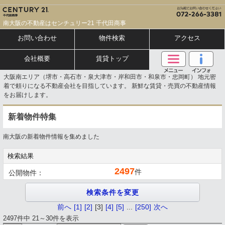
南大阪の不動産はセンチュリー21 千代田商事
お問い合わせ
物件検索
アクセス
会社概要
賃貸トップ
大阪南エリア（堺市・高石市・泉大津市・岸和田市・和泉市・忠岡町） 地元密
着で頼りになる不動産会社を目指しています。 新鮮な賃貸・売買の不動産情報
をお届けします。
新着物件特集
南大阪の新着物件情報を集めました
検索結果
2497
件
公開物件：
前へ
[1]
[2]
[3]
[4]
[5]
...
[250]
次へ
2497件中 21～30件を表示