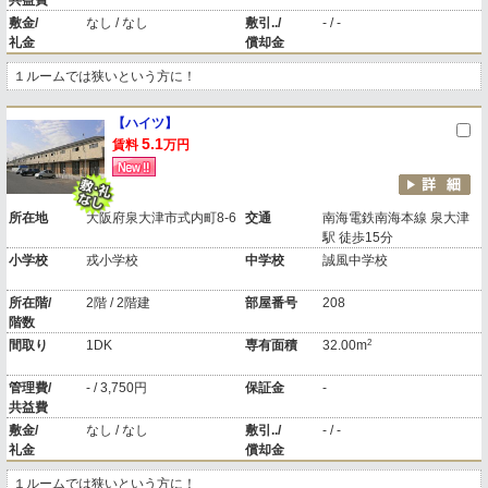
共益費
敷金/
なし / なし
敷引../
- / -
礼金
償却金
１ルームでは狭いという方に！
【ハイツ】
5.1
賃料
万円
所在地
大阪府泉大津市式内町8-6
交通
南海電鉄南海本線 泉大津
駅 徒歩15分
小学校
戎小学校
中学校
誠風中学校
所在階/
2階 / 2階建
部屋番号
208
階数
2
間取り
1DK
専有面積
32.00m
管理費/
- / 3,750円
保証金
-
共益費
敷金/
なし / なし
敷引../
- / -
礼金
償却金
１ルームでは狭いという方に！