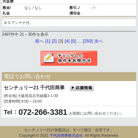
共益費
敷金/
なし / なし
敷引../
- / -
礼金
償却金
ＢＳアンテナ付。
2497件中 21～30件を表示
前へ
[1]
[2]
[3]
[4]
[5]
...
[250]
次へ
電話でお問い合わせ
センチュリー21 千代田商事
[所在地] 大阪府高石市綾園3-1-30
[営業時間] 9:00～19:00
072-266-3381
：
Tel
お気軽にお問い合わせください。
センチュリー21の加盟店は、すべて独立・自営です。
Copyright © 2021
千代田商事株式会社
. All Rights Reserved.