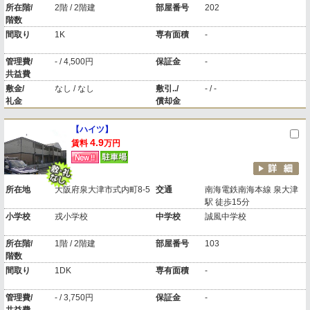
所在階/
2階 / 2階建
部屋番号
202
階数
間取り
1K
専有面積
-
管理費/
- / 4,500円
保証金
-
共益費
敷金/
なし / なし
敷引../
- / -
礼金
償却金
【ハイツ】
4.9
賃料
万円
所在地
大阪府泉大津市式内町8-5
交通
南海電鉄南海本線 泉大津
駅 徒歩15分
小学校
戎小学校
中学校
誠風中学校
所在階/
1階 / 2階建
部屋番号
103
階数
間取り
1DK
専有面積
-
管理費/
- / 3,750円
保証金
-