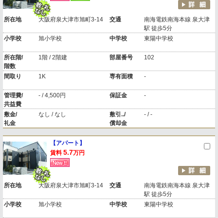
所在地
大阪府泉大津市旭町3-14
交通
南海電鉄南海本線 泉大津
駅 徒歩5分
小学校
旭小学校
中学校
東陽中学校
所在階/
1階 / 2階建
部屋番号
102
階数
間取り
1K
専有面積
-
管理費/
- / 4,500円
保証金
-
共益費
敷金/
なし / なし
敷引../
- / -
礼金
償却金
【アパート】
5.7
賃料
万円
所在地
大阪府泉大津市旭町3-14
交通
南海電鉄南海本線 泉大津
駅 徒歩5分
小学校
旭小学校
中学校
東陽中学校