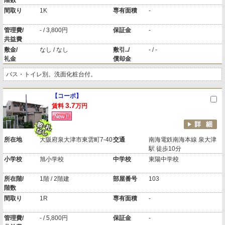
階数
間取り
1K
専有面積
-
管理費/
- / 3,800円
保証金
-
共益費
敷金/
なし / なし
敷引../
- / -
礼金
償却金
バス・トイレ別。洗面化粧台付。
【コーポ】
3.7
賃料
万円
所在地
大阪府泉大津市東雲町7-40
交通
南海電鉄南海本線 泉大津
駅 徒歩10分
小学校
旭小学校
中学校
東陽中学校
所在階/
1階 / 2階建
部屋番号
103
階数
間取り
1R
専有面積
-
管理費/
- / 5,800円
保証金
-