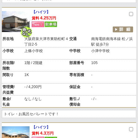
【ハイツ】
4.25
賃料
万円
所在地
大阪府泉大津市東助松町４
交通
南海電鉄南海本線 松ノ浜
丁目2-5
駅 徒歩7分
小学校
上條小学校
中学校
小津中学校
所在階/
1階 / 2階建
部屋番号
105
階数
間取り
1K
専有面積
-
管理費/
- / 4,200円
保証金
-
共益費
敷金/
なし / なし
敷引../
- / -
礼金
償却金
トイレ・お風呂セパレートです！
【ハイツ】
4.3
賃料
万円