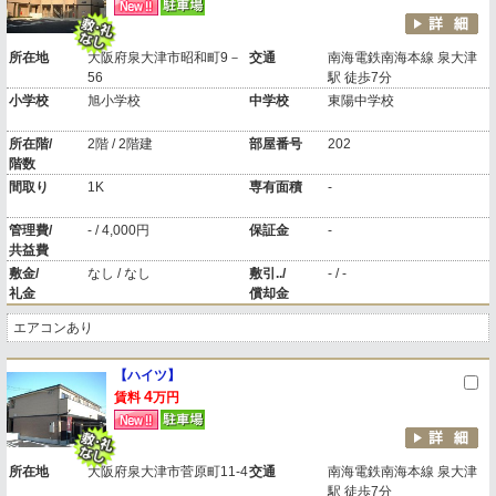
所在地
大阪府泉大津市昭和町9－
交通
南海電鉄南海本線 泉大津
56
駅 徒歩7分
小学校
旭小学校
中学校
東陽中学校
所在階/
2階 / 2階建
部屋番号
202
階数
間取り
1K
専有面積
-
管理費/
- / 4,000円
保証金
-
共益費
敷金/
なし / なし
敷引../
- / -
礼金
償却金
エアコンあり
【ハイツ】
4
賃料
万円
所在地
大阪府泉大津市菅原町11-4
交通
南海電鉄南海本線 泉大津
駅 徒歩7分