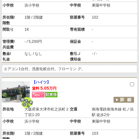
小学校
浜小学校
中学校
東陽中学校
所在階/
1階 / 2階建
部屋番号
102
階数
間取り
1K
専有面積
-
管理費/
- / 5,200円
保証金
-
共益費
敷金/
なし / なし
敷引../
- / -
礼金
償却金
エアコン1台付。洗面化粧台付。フローリン グ。
【ハイツ】
5.05
賃料
万円
所在地
大阪府泉大津市松之浜町２
交通
南海電鉄南海本線 松ノ浜
丁目1-20
駅 徒歩2分
小学校
浜小学校
中学校
東陽中学校
所在階/
1階 / 2階建
部屋番号
103