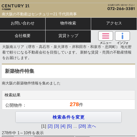
南大阪の不動産はセンチュリー21 千代田商事
お問い合わせ
物件検索
アクセス
会社概要
賃貸トップ
大阪南エリア（堺市・高石市・泉大津市・岸和田市・和泉市・忠岡町） 地元密
着で頼りになる不動産会社を目指しています。 新鮮な賃貸・売買の不動産情報
をお届けします。
新築物件特集
南大阪の新築物件情報を集めました
検索結果
278
件
公開物件：
[1]
[2]
[3]
[4]
[5]
...
[28]
次へ
278件中 1～10件を表示