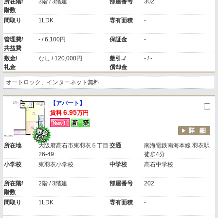
所在階/
3階 / 3階建
部屋番号
302
階数
間取り
1LDK
専有面積
-
管理費/
- / 6,100円
保証金
-
共益費
敷金/
なし / 120,000円
敷引../
- / -
礼金
償却金
オートロック、インターネット無料
【アパート】
6.95
賃料
万円
所在地
大阪府高石市東羽衣５丁目
交通
南海電鉄南海本線 羽衣駅
26-49
徒歩4分
小学校
東羽衣小学校
中学校
高石中学校
所在階/
2階 / 3階建
部屋番号
202
階数
間取り
1LDK
専有面積
-