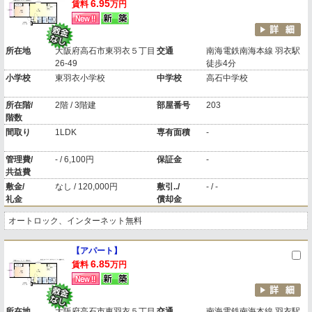
6.95
賃料
万円
所在地
大阪府高石市東羽衣５丁目
交通
南海電鉄南海本線 羽衣駅
26-49
徒歩4分
小学校
東羽衣小学校
中学校
高石中学校
所在階/
2階 / 3階建
部屋番号
203
階数
間取り
1LDK
専有面積
-
管理費/
- / 6,100円
保証金
-
共益費
敷金/
なし / 120,000円
敷引../
- / -
礼金
償却金
オートロック、インターネット無料
【アパート】
6.85
賃料
万円
所在地
大阪府高石市東羽衣５丁目
交通
南海電鉄南海本線 羽衣駅