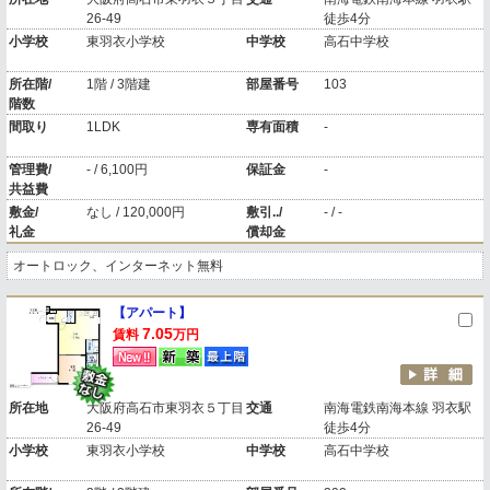
26-49
徒歩4分
小学校
東羽衣小学校
中学校
高石中学校
所在階/
1階 / 3階建
部屋番号
103
階数
間取り
1LDK
専有面積
-
管理費/
- / 6,100円
保証金
-
共益費
敷金/
なし / 120,000円
敷引../
- / -
礼金
償却金
オートロック、インターネット無料
【アパート】
7.05
賃料
万円
所在地
大阪府高石市東羽衣５丁目
交通
南海電鉄南海本線 羽衣駅
26-49
徒歩4分
小学校
東羽衣小学校
中学校
高石中学校