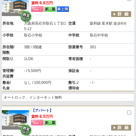
6.6
賃料
万円
所在地
大阪府高石市取石１丁目1
交通
阪和線 富木駅 徒歩6分
5-12
小学校
取石小学校
中学校
取石中学校
所在階/
3階 / 3階建
部屋番号
301
階数
間取り
1LDK
専有面積
-
管理費/
- / 5,500円
保証金
-
共益費
敷金/
なし / 100,000円
敷引../
- / -
礼金
償却金
オートロック、インターネット無料
【アパート】
6.5
賃料
万円