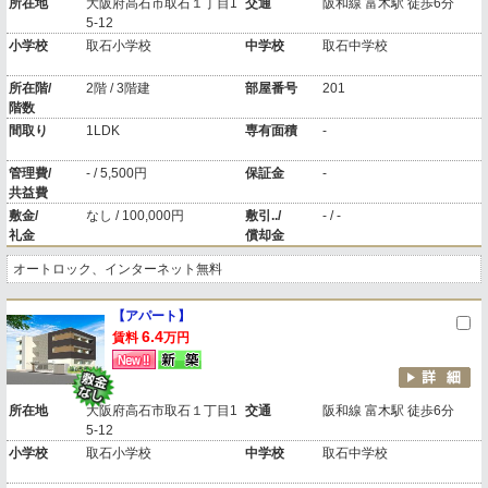
所在地
大阪府高石市取石１丁目1
交通
阪和線 富木駅 徒歩6分
5-12
小学校
取石小学校
中学校
取石中学校
所在階/
2階 / 3階建
部屋番号
201
階数
間取り
1LDK
専有面積
-
管理費/
- / 5,500円
保証金
-
共益費
敷金/
なし / 100,000円
敷引../
- / -
礼金
償却金
オートロック、インターネット無料
【アパート】
6.4
賃料
万円
所在地
大阪府高石市取石１丁目1
交通
阪和線 富木駅 徒歩6分
5-12
小学校
取石小学校
中学校
取石中学校