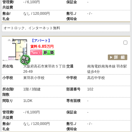
管理費/
- / 6,100円
保証金
-
共益費
敷金/
なし / 120,000円
敷引../
- / -
礼金
償却金
オートロック、インターネット無料
【アパート】
6.85
賃料
万円
所在地
大阪府高石市東羽衣５丁目
交通
南海電鉄南海本線 羽衣駅
26-49
徒歩4分
小学校
東羽衣小学校
中学校
高石中学校
所在階/
1階 / 3階建
部屋番号
102
階数
間取り
1LDK
専有面積
-
管理費/
- / 6,100円
保証金
-
共益費
敷金/
なし / 120,000円
敷引../
- / -
礼金
償却金