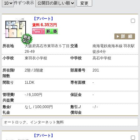
件ずつ表示
【アパート】
6.35
賃料
万円
所在地
大阪府高石市東羽衣５丁目
交通
南海電鉄南海本線 羽衣駅
26-49
徒歩4分
小学校
東羽衣小学校
中学校
高石中学校
所在階/
2階 / 3階建
部屋番号
201
階数
間取り
1LDK
専有面積
-
管理費/
- / 6,100円
保証金
-
共益費
敷金/
なし / 100,000円
敷引../
- / -
礼金
償却金
オートロック、インターネット無料
【アパート】