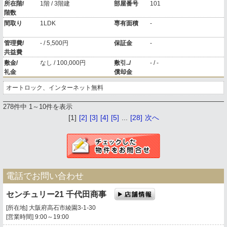
所在階/
1階 / 3階建
部屋番号
101
階数
間取り
1LDK
専有面積
-
管理費/
- / 5,500円
保証金
-
共益費
敷金/
なし / 100,000円
敷引../
- / -
礼金
償却金
オートロック、インターネット無料
278件中 1～10件を表示
[1]
[2]
[3]
[4]
[5]
...
[28]
次へ
電話でお問い合わせ
センチュリー21 千代田商事
[所在地] 大阪府高石市綾園3-1-30
[営業時間] 9:00～19:00