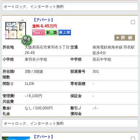
オートロック、インターネット無料
【アパート】
6.45
賃料
万円
所在地
大阪府高石市東羽衣５丁目
交通
南海電鉄南海本線 羽衣駅
26-49
徒歩4分
小学校
東羽衣小学校
中学校
高石中学校
所在階/
3階 / 3階建
部屋番号
301
階数
間取り
1LDK
専有面積
-
管理費/
- / 6,100円
保証金
-
共益費
敷金/
なし / 100,000円
敷引../
- / -
礼金
償却金
オートロック、インターネット無料
【アパート】