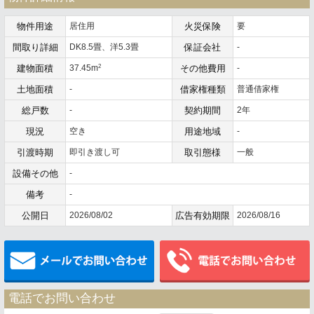
物件用途
居住用
火災保険
要
間取り詳細
DK8.5畳、洋5.3畳
保証会社
-
2
建物面積
37.45m
その他費用
-
土地面積
-
借家権種類
普通借家権
総戸数
-
契約期間
2年
現況
空き
用途地域
-
引渡時期
即引き渡し可
取引態様
一般
設備その他
-
備考
-
公開日
2026/08/02
広告有効期限
2026/08/16
メールでお問い合わせ
電話でお問い合わせ