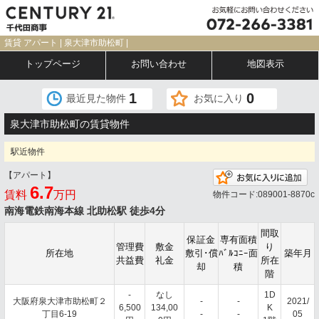
賃貸 アパート | 泉大津市助松町 |
トップページ
お問い合わせ
地図表示
1
0
最近見た物件
お気に入り
泉大津市助松町の賃貸物件
駅近物件
【アパート】
お
6.7
賃料
万円
物件コード:089001-8870c
南海電鉄南海本線 北助松駅 徒歩4分
間取
保証金
専有面積
管理費
敷金
り
所在地
敷引･償
ﾊﾞﾙｺﾆｰ面
築年月
共益費
礼金
所在
却
積
階
-
なし
1D
大阪府泉大津市助松町２
-
-
2021/
6,500
134,00
K
丁目6-19
-
-
05