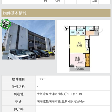
円
0円
1階
物件基本情報
物件種目
アパート
物件名称
-
所在地
大阪府泉大津市助松町２丁目6-19
交通
南海電鉄南海本線 北助松駅 徒歩4分
仲介料
-