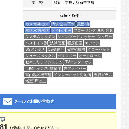
学校
取石小学校 / 取石中学校
設備・条件
ガス:都市ガス
汚水:公共下水
風呂:有
水道:公営水道
トイレ:水洗
フローリング
照明器具
システムキッチン
シャンプードレッサー
シャワー
バストイレ別
洗浄便座
暖房便座
エアコン
BSアンテナ
CS受信可
浴室乾燥機
クローゼット
シューズボックス
バルコニー
オートロック
セキュリティシステム
TVインターホン
宅配ボックス
駐輪場
光ファイバー
室内洗濯機置場
インターネット対応済
複層ガラス
浴室1坪以上
メール
商事
381
お気軽にお問い合わせください。