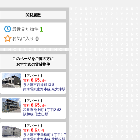
閲覧履歴
1
最近見た物件
0
お気に入り
このページをご覧の方に
おすすめの賃貸物件
【アパート】
8.65
賃料
万円
泉大津市西港町13-8
南海電鉄南海本線 泉大津駅
【アパート】
8.65
賃料
万円
和泉市池上町１丁目2-62
阪和線 信太山駅
【アパート】
8.6
賃料
万円
泉大津市東助松町１丁目1-7
南海電鉄南海本線 北助松駅