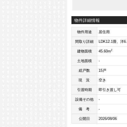
物件詳細情報
物件用途
居住用
間取り詳細
LDK12.1畳、洋6
2
建物面積
45.60m
土地面積
-
総戸数
15戸
現況
空き
引渡時期
即引き渡し可
設備その他
-
備考
-
公開日
2026/08/06