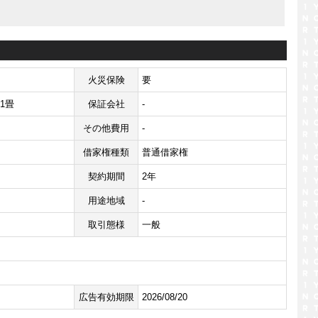
火災保険
要
.1畳
保証会社
-
その他費用
-
借家権種類
普通借家権
契約期間
2年
用途地域
-
取引態様
一般
広告有効期限
2026/08/20