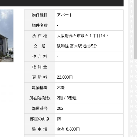
物件種目
アパート
物件名称
-
所在地
大阪府高石市取石１丁目14-7
交通
阪和線 富木駅 徒歩5分
仲介料
-
権利金
-
更新料
22,000円
建物構造
木造
所在階/階数
2階 / 3階建
部屋番号
202
部屋の向き
南
駐車場
空有 8,800円