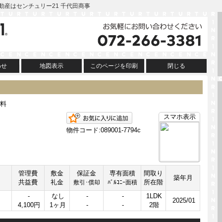
の不動産はセンチュリー21 千代田商事
わせ
地図表示
このページを印刷
閉じる
料
お気に入りに追加
スマホ表示
物件コード:089001-7794c
管理費
敷金
保証金
専有面積
間取り
築年月
共益費
礼金
所在階
敷引･償却
ﾊﾞﾙｺﾆｰ面積
-
なし
-
-
1LDK
2025/01
4,100円
1ヶ月
-
-
2階