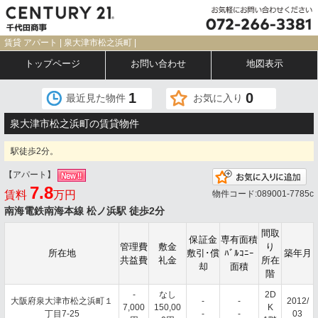
賃貸 アパート | 泉大津市松之浜町 |
トップページ
お問い合わせ
地図表示
1
0
最近見た物件
お気に入り
泉大津市松之浜町の賃貸物件
駅徒歩2分。
【アパート】
お
7.8
賃料
万円
物件コード:089001-7785c
南海電鉄南海本線 松ノ浜駅 徒歩2分
間取
保証金
専有面積
管理費
敷金
り
所在地
敷引･償
ﾊﾞﾙｺﾆｰ
築年月
共益費
礼金
所在
却
面積
階
-
なし
2D
大阪府泉大津市松之浜町１
-
-
2012/
7,000
150,00
K
丁目7-25
-
-
03