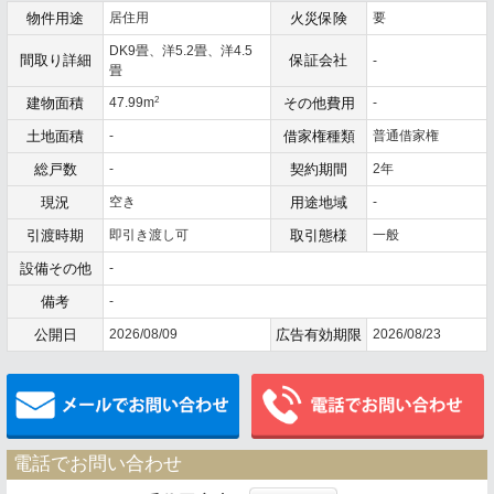
物件用途
居住用
火災保険
要
DK9畳、洋5.2畳、洋4.5
間取り詳細
保証会社
-
畳
2
建物面積
47.99m
その他費用
-
土地面積
-
借家権種類
普通借家権
総戸数
-
契約期間
2年
現況
空き
用途地域
-
引渡時期
即引き渡し可
取引態様
一般
設備その他
-
備考
-
公開日
2026/08/09
広告有効期限
2026/08/23
メールでお問い合わせ
電話でお問い合わせ