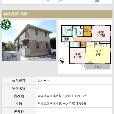
円
0円
1階
物件基本情報
物件種目
アパート
物件名称
-
所在地
大阪府泉大津市松之浜町１丁目7-25
交通
南海電鉄南海本線 松ノ浜駅 徒歩2分
仲介料
-