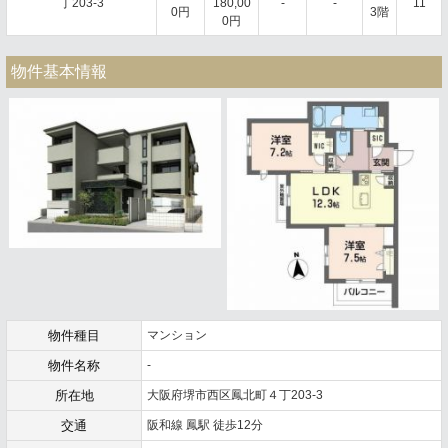
丁203-3
180,00
-
-
11
0円
3階
0円
物件基本情報
物件種目
マンション
物件名称
-
所在地
大阪府堺市西区鳳北町４丁203-3
交通
阪和線 鳳駅 徒歩12分