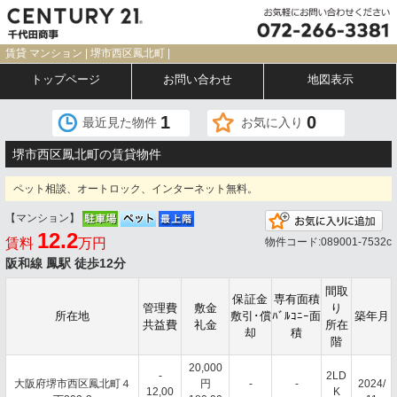
賃貸 マンション | 堺市西区鳳北町 |
トップページ
お問い合わせ
地図表示
1
0
最近見た物件
お気に入り
堺市西区鳳北町の賃貸物件
ペット相談、オートロック、インターネット無料。
【マンション】
お
12.2
賃料
万円
物件コード:089001-7532c
阪和線 鳳駅 徒歩12分
間取
保証金
専有面積
管理費
敷金
り
所在地
敷引･償
ﾊﾞﾙｺﾆｰ面
築年月
共益費
礼金
所在
却
積
階
20,000
-
2LD
大阪府堺市西区鳳北町４
円
-
-
2024/
12,00
K