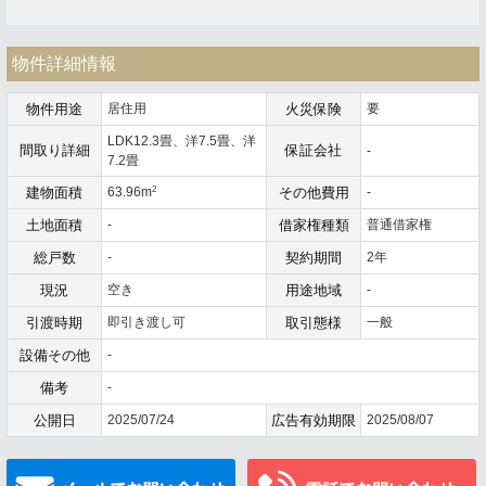
物件詳細情報
物件用途
居住用
火災保険
要
LDK12.3畳、洋7.5畳、洋
間取り詳細
保証会社
-
7.2畳
2
建物面積
63.96m
その他費用
-
土地面積
-
借家権種類
普通借家権
総戸数
-
契約期間
2年
現況
空き
用途地域
-
引渡時期
即引き渡し可
取引態様
一般
設備その他
-
備考
-
公開日
2025/07/24
広告有効期限
2025/08/07
メールでお問い合わせ