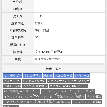
仲介料
-
権利金
-
更新料
1ヶ月
建物構造
鉄骨造
所在階/階数
3階 / 3階建
部屋番号
301
部屋の向き
-
駐車場
空有 12,100円 (税込)
学校
鳳小学校 / 鳳中学校
設備・条件
ガス:都市ガス
汚水:公共下水
風呂:有
水道:公営水道
トイレ:水洗
フローリング
システムキッチン
シャンプードレッサー
シャワー
バストイレ別
洗浄便座
暖房便座
エアコン
CATV
BSアンテナ
浴室乾燥機
Wクローゼット
バルコニー
エレベーター
オートロック
セキュリティシステム
TVインターホン
宅配ボックス
駐輪場
ペット相談
IHクッキングヒーター
室内洗濯機置場
コンロ三口
インターネット対応済
複層ガラス