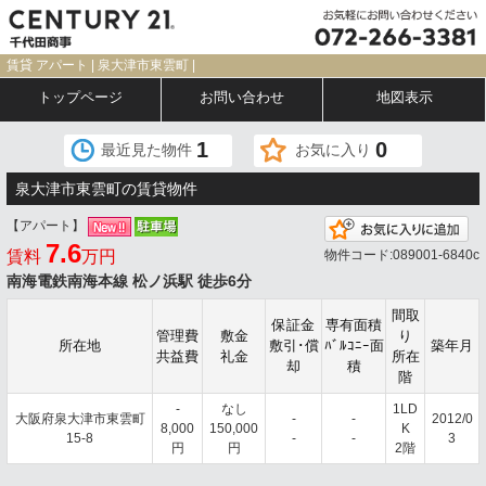
賃貸 アパート | 泉大津市東雲町 |
トップページ
お問い合わせ
地図表示
1
0
最近見た物件
お気に入り
泉大津市東雲町の賃貸物件
【アパート】
お
7.6
賃料
万円
物件コード:089001-6840c
南海電鉄南海本線 松ノ浜駅 徒歩6分
間取
保証金
専有面積
管理費
敷金
り
所在地
敷引･償
ﾊﾞﾙｺﾆｰ面
築年月
共益費
礼金
所在
却
積
階
-
なし
1LD
大阪府泉大津市東雲町
-
-
2012/0
8,000
150,000
K
15-8
-
-
3
円
円
2階