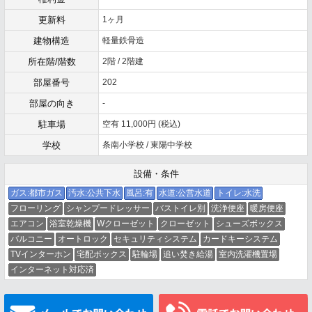
更新料
1ヶ月
建物構造
軽量鉄骨造
所在階/階数
2階 / 2階建
部屋番号
202
部屋の向き
-
駐車場
空有 11,000円 (税込)
学校
条南小学校 / 東陽中学校
設備・条件
ガス:都市ガス
汚水:公共下水
風呂:有
水道:公営水道
トイレ:水洗
フローリング
シャンプードレッサー
バストイレ別
洗浄便座
暖房便座
エアコン
浴室乾燥機
Wクローゼット
クローゼット
シューズボックス
バルコニー
オートロック
セキュリティシステム
カードキーシステム
TVインターホン
宅配ボックス
駐輪場
追い焚き給湯
室内洗濯機置場
インターネット対応済
メールでお問い合わせ