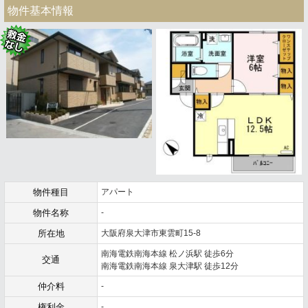
物件基本情報
物件種目
アパート
物件名称
-
所在地
大阪府泉大津市東雲町15-8
南海電鉄南海本線 松ノ浜駅 徒歩6分
交通
南海電鉄南海本線 泉大津駅 徒歩12分
仲介料
-
権利金
-