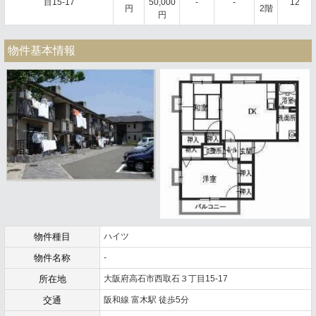
目15-17
50,000
-
-
12
円
2階
円
物件基本情報
物件種目
ハイツ
物件名称
-
所在地
大阪府高石市西取石３丁目15-17
交通
阪和線 富木駅 徒歩5分