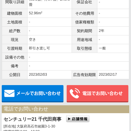
間取り詳細
保証会社
-
畳
2
建物面積
52.96m
その他費用
-
土地面積
-
借家権種類
-
総戸数
-
契約期間
2年
現況
空き
用途地域
-
引渡時期
即引き渡し可
取引態様
一般
設備その他
-
備考
-
公開日
2023/02/03
広告有効期限
2023/02/17
メールでお問い合わせ
電話でお問い合わせ
センチュリー21 千代田商事
[所在地] 大阪府高石市綾園3-1-30