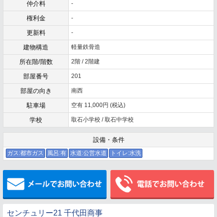
仲介料
-
権利金
-
更新料
-
建物構造
軽量鉄骨造
所在階/階数
2階 / 2階建
部屋番号
201
部屋の向き
南西
駐車場
空有 11,000円 (税込)
学校
取石小学校 / 取石中学校
設備・条件
ガス:都市ガス
風呂:有
水道:公営水道
トイレ:水洗
メールでお問い合わせ
センチュリー21 千代田商事