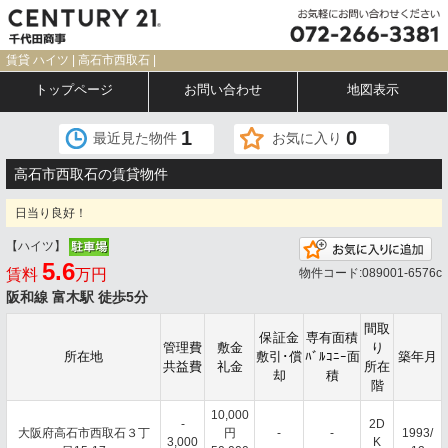
賃貸 ハイツ | 高石市西取石 |
トップページ
お問い合わせ
地図表示
1
0
最近見た物件
お気に入り
高石市西取石の賃貸物件
日当り良好！
【ハイツ】
お
5.6
賃料
万円
物件コード:089001-6576c
阪和線 富木駅 徒歩5分
間取
保証金
専有面積
管理費
敷金
り
所在地
敷引･償
ﾊﾞﾙｺﾆｰ面
築年月
共益費
礼金
所在
却
積
階
10,000
-
2D
大阪府高石市西取石３丁
円
-
-
1993/
3,000
K