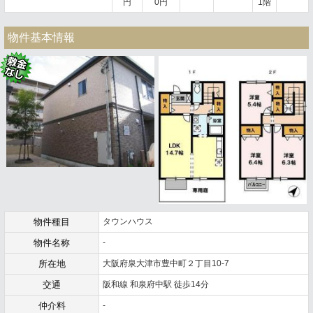
円
0円
1階
物件基本情報
物件種目
タウンハウス
物件名称
-
所在地
大阪府泉大津市豊中町２丁目10-7
交通
阪和線 和泉府中駅 徒歩14分
仲介料
-