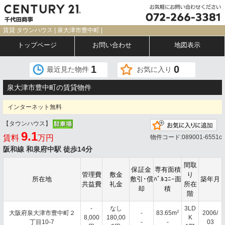
賃貸 タウンハウス | 泉大津市豊中町 |
トップページ
お問い合わせ
地図表示
1
0
最近見た物件
お気に入り
泉大津市豊中町の賃貸物件
インターネット無料
【タウンハウス】
お
9.1
賃料
万円
物件コード:089001-6551c
阪和線 和泉府中駅 徒歩14分
間取
保証金
専有面積
管理費
敷金
り
所在地
敷引･償
ﾊﾞﾙｺﾆｰ面
築年月
共益費
礼金
所在
却
積
階
-
なし
3LD
2
大阪府泉大津市豊中町２
-
83.65m
2006/
8,000
180,00
K
丁目10-7
-
-
03