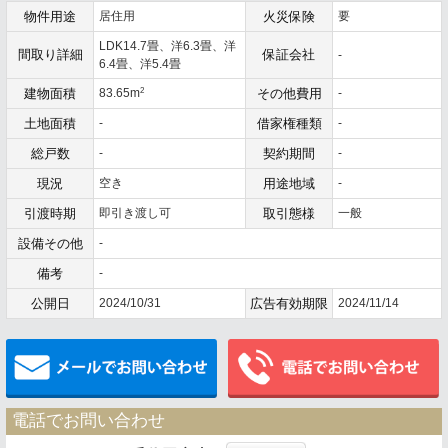
物件用途
居住用
火災保険
要
LDK14.7畳、洋6.3畳、洋
間取り詳細
保証会社
-
6.4畳、洋5.4畳
2
建物面積
83.65m
その他費用
-
土地面積
-
借家権種類
-
総戸数
-
契約期間
-
現況
空き
用途地域
-
引渡時期
即引き渡し可
取引態様
一般
設備その他
-
備考
-
公開日
2024/10/31
広告有効期限
2024/11/14
メールでお問い合わせ
電話でお問い合わせ