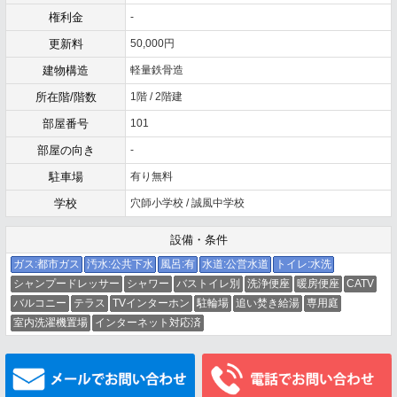
権利金
-
更新料
50,000円
建物構造
軽量鉄骨造
所在階/階数
1階 / 2階建
部屋番号
101
部屋の向き
-
駐車場
有り無料
学校
穴師小学校 / 誠風中学校
設備・条件
ガス:都市ガス
汚水:公共下水
風呂:有
水道:公営水道
トイレ:水洗
シャンプードレッサー
シャワー
バストイレ別
洗浄便座
暖房便座
CATV
バルコニー
テラス
TVインターホン
駐輪場
追い焚き給湯
専用庭
室内洗濯機置場
インターネット対応済
メールでお問い合わせ