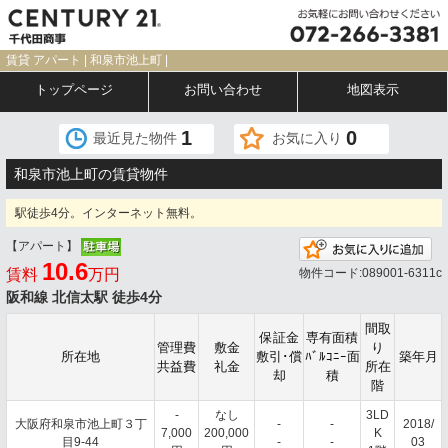
賃貸 アパート | 和泉市池上町 |
トップページ
お問い合わせ
地図表示
1
0
最近見た物件
お気に入り
和泉市池上町の賃貸物件
駅徒歩4分。インターネット無料。
【アパート】
お
10.6
賃料
万円
物件コード:089001-6311c
阪和線 北信太駅 徒歩4分
間取
保証金
専有面積
管理費
敷金
り
所在地
敷引･償
ﾊﾞﾙｺﾆｰ面
築年月
共益費
礼金
所在
却
積
階
-
なし
3LD
大阪府和泉市池上町３丁
-
-
2018/
7,000
200,000
K
目9-44
-
-
03