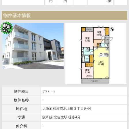
円
円
1階
物件基本情報
物件種目
アパート
物件名称
-
所在地
大阪府和泉市池上町３丁目9-44
交通
阪和線 北信太駅 徒歩4分
仲介料
-