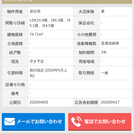
物件用途
居住用
火災保険
要
LDK15.9畳、洋6.3畳、洋
間取り詳細
保証会社
-
5.1畳、洋4.5畳
2
建物面積
74.71m
その他費用
-
土地面積
-
借家権種類
普通借家権
総戸数
-
契約期間
2年
現況
空き予定
用途地域
-
期日指定 (2026年5月上
引渡時期
取引態様
一般
旬)
設備その他
-
備考
-
公開日
2026/04/03
広告有効期限
2026/04/17
メールでお問い合わせ