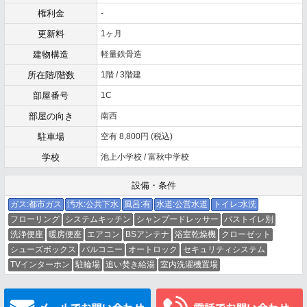
権利金
-
更新料
1ヶ月
建物構造
軽量鉄骨造
所在階/階数
1階 / 3階建
部屋番号
1C
部屋の向き
南西
駐車場
空有 8,800円 (税込)
学校
池上小学校 / 富秋中学校
設備・条件
ガス:都市ガス
汚水:公共下水
風呂:有
水道:公営水道
トイレ:水洗
フローリング
システムキッチン
シャンプードレッサー
バストイレ別
洗浄便座
暖房便座
エアコン
BSアンテナ
浴室乾燥機
クローゼット
シューズボックス
バルコニー
オートロック
セキュリティシステム
TVインターホン
駐輪場
追い焚き給湯
室内洗濯機置場
メールでお問い合わせ