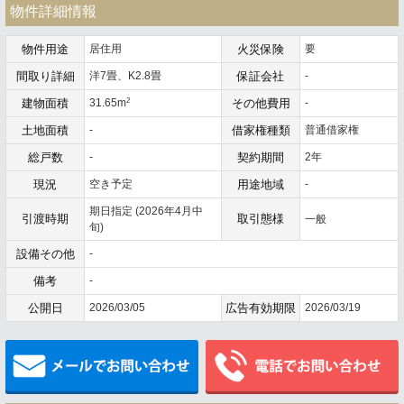
物件詳細情報
物件用途
居住用
火災保険
要
間取り詳細
洋7畳、K2.8畳
保証会社
-
2
建物面積
31.65m
その他費用
-
土地面積
-
借家権種類
普通借家権
総戸数
-
契約期間
2年
現況
空き予定
用途地域
-
期日指定 (2026年4月中
引渡時期
取引態様
一般
旬)
設備その他
-
備考
-
公開日
2026/03/05
広告有効期限
2026/03/19
メールでお問い合わせ