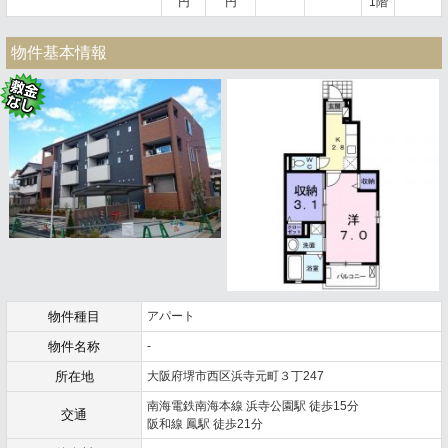
円
円
1階
物件基本情報
物件種目
アパート
物件名称
-
所在地
大阪府堺市西区浜寺元町３丁247
南海電鉄南海本線 浜寺公園駅 徒歩15分
交通
阪和線 鳳駅 徒歩21分