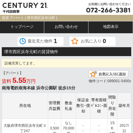
賃貸 アパート | 堺市西区浜寺元町 |
トップページ
お問い合わせ
地図表示
1
0
最近見た物件
お気に入り
堺市西区浜寺元町の賃貸物件
設備充実してます。
【アパート】
お
5.55
賃料
万円
物件コード:089001-5400c
南海電鉄南海本線 浜寺公園駅 徒歩15分
間取
保証金
専有面積
管理費
敷金
り
所在地
敷引･償
ﾊﾞﾙｺﾆｰ面
築年月
共益費
礼金
所在
却
積
階
-
なし
1S
大阪府堺市西区浜寺元町３
-
-
2017/
3,500
70,000
K
丁247
-
-
11