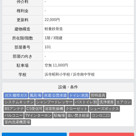
仲介料
-
権利金
-
更新料
22,000円
建物構造
軽量鉄骨造
所在階/階数
1階 / 3階建
部屋番号
101
部屋の向き
-
駐車場
空無 11,000円
学校
浜寺昭和小学校 / 浜寺南中学校
設備・条件
ガス:都市ガス
風呂:有
水道:公営水道
トイレ:水洗
照明器具
システムキッチン
シャンプードレッサー
バストイレ別
洗浄便座
エアコン
BSアンテナ
CS受信可
浴室乾燥機
クローゼット
シューズボックス
バルコニー
TVインターホン
駐輪場
追い焚き給湯
コンロ二口
室内洗濯機置場
メールでお問い合わせ