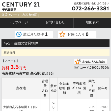
賃貸 アパート | 高石市綾園 |
トップページ
お問い合わせ
地図表示
1
0
最近見た物件
お気に入り
高石市綾園の賃貸物件
駅近物件
【アパート】
お
3.5
賃料
万円
物件コード:089001-5166c
南海電鉄南海本線 高石駅 徒歩3分
管理
間取
保証金
専有面積
費
敷金
り
所在地
敷引･償
ﾊﾞﾙｺﾆｰ面
築年月
共益
礼金
所在
却
積
費
階
な
大阪府高石市綾園１丁目7-
-
し
-
-
2DK
1966/0