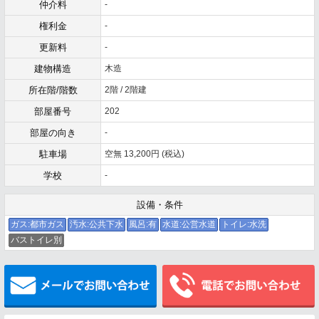
仲介料
-
権利金
-
更新料
-
建物構造
木造
所在階/階数
2階 / 2階建
部屋番号
202
部屋の向き
-
駐車場
空無 13,200円 (税込)
学校
-
設備・条件
ガス:都市ガス
汚水:公共下水
風呂:有
水道:公営水道
トイレ:水洗
バストイレ別
メールでお問い合わせ