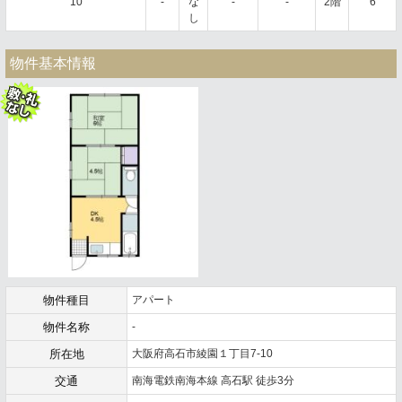
10
-
な
-
-
2階
6
し
物件基本情報
物件種目
アパート
物件名称
-
所在地
大阪府高石市綾園１丁目7-10
交通
南海電鉄南海本線 高石駅 徒歩3分