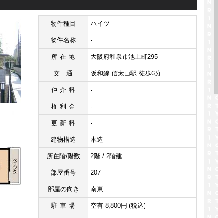
物件種目
ハイツ
物件名称
-
所在地
大阪府和泉市池上町295
交通
阪和線 信太山駅 徒歩6分
仲介料
-
権利金
-
更新料
-
建物構造
木造
所在階/階数
2階 / 2階建
部屋番号
207
部屋の向き
南東
駐車場
空有 8,800円 (税込)