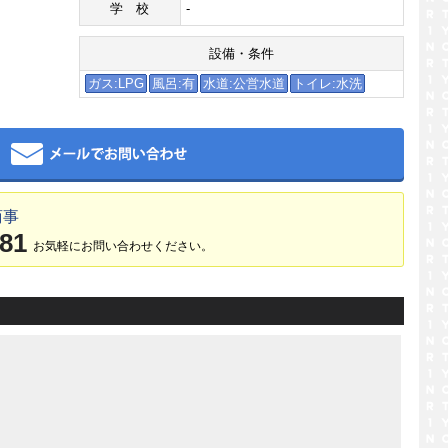
学校
-
設備・条件
ガス:LPG
風呂:有
水道:公営水道
トイレ:水洗
メール
商事
381
お気軽にお問い合わせください。