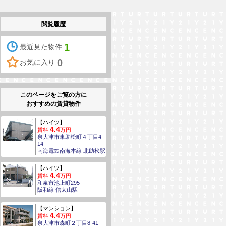
閲覧履歴
1
最近見た物件
0
お気に入り
このページをご覧の方に
おすすめの賃貸物件
【ハイツ】
4.4
賃料
万円
泉大津市東助松町４丁目4-
14
南海電鉄南海本線 北助松駅
【ハイツ】
4.4
賃料
万円
和泉市池上町295
阪和線 信太山駅
【マンション】
4.4
賃料
万円
泉大津市森町２丁目8-41