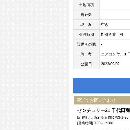
土地面積
-
総戸数
-
現況
空き
引渡時期
即引き渡し可
設備その他
-
備考
エアコン付。１F
公開日
2023/09/02
電話でお問い合わせ
センチュリー21 千代
[所在地] 大阪府高石市綾園3-1-30
[営業時間] 9:00～19:00