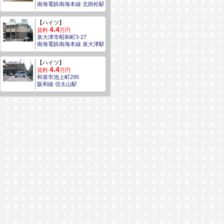
南海電鉄南海本線 北助松駅
【ハイツ】
4.4
賃料
万円
泉大津市昭和町3-27
南海電鉄南海本線 泉大津駅
【ハイツ】
4.4
賃料
万円
和泉市池上町295
阪和線 信太山駅