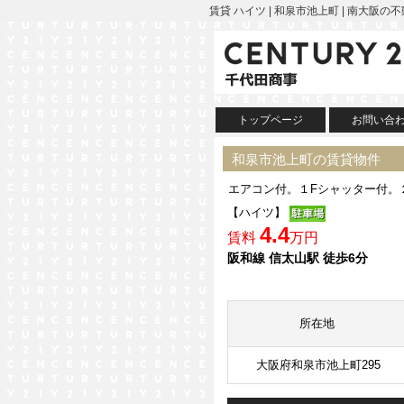
賃貸 ハイツ | 和泉市池上町 | 南大阪
トップページ
お問い合
和泉市池上町の賃貸物件
エアコン付。１Fシャッター付。
【ハイツ】
4.4
賃料
万円
阪和線 信太山駅 徒歩6分
所在地
大阪府和泉市池上町295