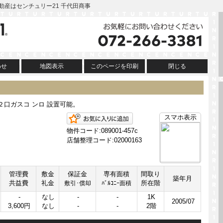
の不動産はセンチュリー21 千代田商事
わせ
地図表示
このページを印刷
閉じる
２口ガスコ ンロ 設置可能。
お気に入りに追加
スマホ表示
物件コード:089001-457c
店舗整理コード:02000163
管理費
敷金
保証金
専有面積
間取り
築年月
共益費
礼金
所在階
敷引･償却
ﾊﾞﾙｺﾆｰ面積
-
なし
-
-
1K
2005/07
3,600円
なし
-
-
2階