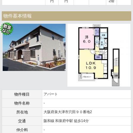
円
円
2階
物件基本情報
物件種目
アパート
物件名称
-
所在地
大阪府泉大津市穴田９０番地2
交通
阪和線 和泉府中駅 徒歩14分
仲介料
-