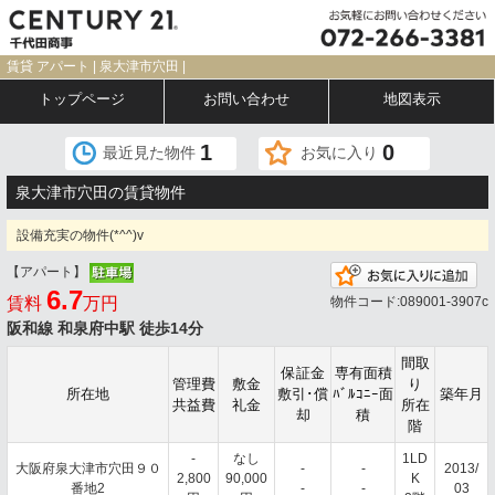
賃貸 アパート | 泉大津市穴田 |
トップページ
お問い合わせ
地図表示
1
0
最近見た物件
お気に入り
泉大津市穴田の賃貸物件
設備充実の物件(*^^)v
【アパート】
お
6.7
賃料
万円
物件コード:089001-3907c
阪和線 和泉府中駅 徒歩14分
間取
保証金
専有面積
管理費
敷金
り
所在地
敷引･償
ﾊﾞﾙｺﾆｰ面
築年月
共益費
礼金
所在
却
積
階
-
なし
1LD
大阪府泉大津市穴田９０
-
-
2013/
2,800
90,000
K
番地2
-
-
03