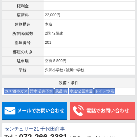
権利金
-
更新料
22,000円
建物構造
木造
所在階/階数
2階 / 2階建
部屋番号
201
部屋の向き
-
駐車場
空有 8,800円
学校
穴師小学校 / 誠風中学校
設備・条件
ガス:都市ガス
汚水:公共下水
風呂:有
水道:公営水道
トイレ:水洗
メールでお問い合わせ
センチュリー21 千代田商事
072-266-3381
：
Tel