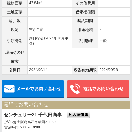
2
建物面積
47.84m
その他費用
-
土地面積
-
借家権種類
-
総戸数
-
契約期間
-
現況
空き予定
用途地域
-
期日指定 (2024年10月中
引渡時期
取引態様
一般
旬)
設備その他
-
備考
-
公開日
2024/09/14
広告有効期限
2024/09/28
メールでお問い合わせ
電話でお問い合わせ
センチュリー21 千代田商事
[所在地] 大阪府高石市綾園3-1-30
[営業時間] 9:00～19:00