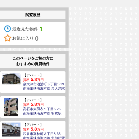
閲覧履歴
1
最近見た物件
0
お気に入り
このページをご覧の方に
おすすめの賃貸物件
【アパート】
5.8
賃料
万円
泉大津市池浦町３丁目1-19
南海電鉄南海本線 泉大津駅
【アパート】
5.8
賃料
万円
高石市東羽衣１丁目6-26
南海電鉄南海本線 羽衣駅
【アパート】
5.8
賃料
万円
和泉市富秋町３丁目8-36
南海電鉄南海本線 北助松駅