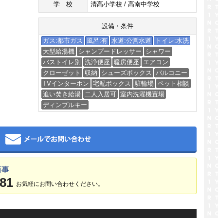
学校
清高小学校 / 高南中学校
設備・条件
ガス:都市ガス
風呂:有
水道:公営水道
トイレ:水洗
大型給湯機
シャンプードレッサー
シャワー
バストイレ別
洗浄便座
暖房便座
エアコン
クローゼット
収納
シューズボックス
バルコニー
TVインターホン
宅配ボックス
駐輪場
ペット相談
追い焚き給湯
二人入居可
室内洗濯機置場
ディンプルキー
メール
商事
381
お気軽にお問い合わせください。