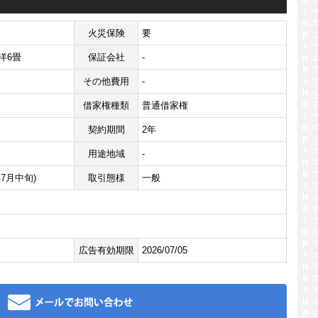
火災保険
要
洋6畳
保証会社
-
その他費用
-
借家権種類
普通借家権
契約期間
2年
用途地域
-
年7月中旬)
取引態様
一般
広告有効期限
2026/07/05
メール