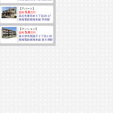
【アパート】
5.8
賃料
万円
高石市東羽衣５丁目20-17
南海電鉄南海本線 羽衣駅
【マンション】
5.8
賃料
万円
泉大津市我孫子２丁目1-20
南海電鉄南海本線 泉大津駅