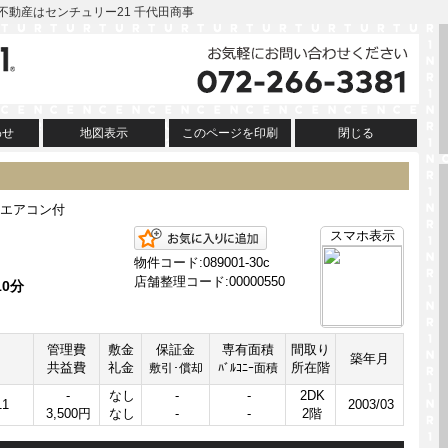
阪の不動産はセンチュリー21 千代田商事
わせ
地図表示
このページを印刷
閉じる
エアコン付
お気に入りに追加
スマホ表示
物件コード:089001-30c
店舗整理コード:00000550
0分
管理費
敷金
保証金
専有面積
間取り
築年月
共益費
礼金
所在階
敷引･償却
ﾊﾞﾙｺﾆｰ面積
-
なし
-
-
2DK
1
2003/03
3,500円
なし
-
-
2階