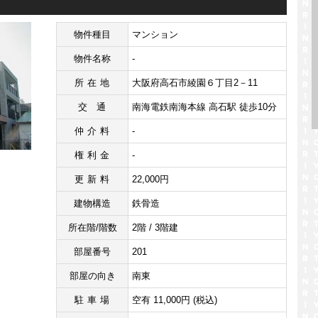
物件種目
マンション
物件名称
-
所在地
大阪府高石市綾園６丁目2－11
交通
南海電鉄南海本線 高石駅 徒歩10分
仲介料
-
権利金
-
更新料
22,000円
建物構造
鉄骨造
所在階/階数
2階 / 3階建
部屋番号
201
部屋の向き
南東
駐車場
空有 11,000円 (税込)