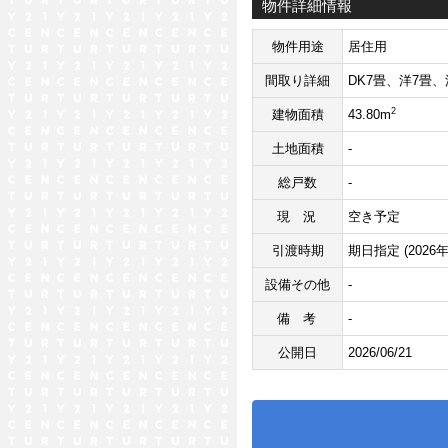
物件詳細情報
物件用途
居住用
間取り詳細
DK7畳、洋7畳、
2
建物面積
43.80m
土地面積
-
総戸数
-
現況
空き予定
引渡時期
期日指定 (2026
設備その他
-
備考
-
公開日
2026/06/21