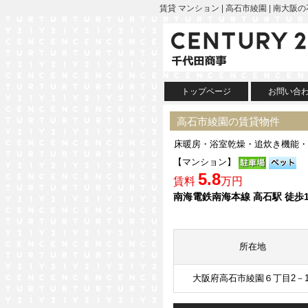
賃貸 マンション | 高石市綾園 | 南大
トップページ
お問い合
高石市綾園の賃貸物件
床暖房・浴室乾燥・追炊き機能・
【マンション】
5.8
賃料
万円
南海電鉄南海本線 高石駅 徒歩1
所在地
大阪府高石市綾園６丁目2－1