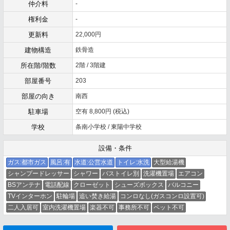
仲介料
-
権利金
-
更新料
22,000円
建物構造
鉄骨造
所在階/階数
2階 / 3階建
部屋番号
203
部屋の向き
南西
駐車場
空有 8,800円 (税込)
学校
条南小学校 / 東陽中学校
設備・条件
ガス:都市ガス
風呂:有
水道:公営水道
トイレ:水洗
大型給湯機
シャンプードレッサー
シャワー
バストイレ別
洗濯機置場
エアコン
BSアンテナ
電話配線
クローゼット
シューズボックス
バルコニー
TVインターホン
駐輪場
追い焚き給湯
コンロなし(ガスコンロ設置可)
二人入居可
室内洗濯機置場
楽器不可
事務所不可
ペット不可
メールでお問い合わせ