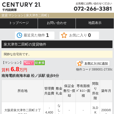
賃貸 マンション | 泉大津市二田町 |
トップページ
お問い合わせ
地図表示
1
0
最近見た物件
お気に入り
泉大津市二田町の賃貸物件
閑静な住宅街です。
【マンション】
お
6.8
賃料
万円
物件コード:089001-2730c
南海電鉄南海本線 松ノ浜駅 徒歩9分
間取
保証金
専有面積
管理費
敷金
り
所在地
敷引･償
ﾊﾞﾙｺﾆｰ面
築年月
共益費
礼金
所在
却
積
階
な
-
3LD
大阪府泉大津市二田町２丁
し
-
-
2000/0
4,400
K