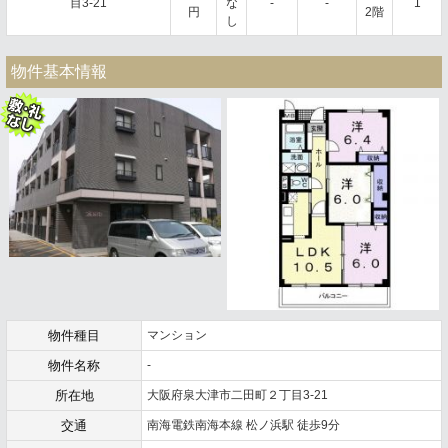
目3-21
な
-
-
1
円
2階
し
物件基本情報
物件種目
マンション
物件名称
-
所在地
大阪府泉大津市二田町２丁目3-21
交通
南海電鉄南海本線 松ノ浜駅 徒歩9分