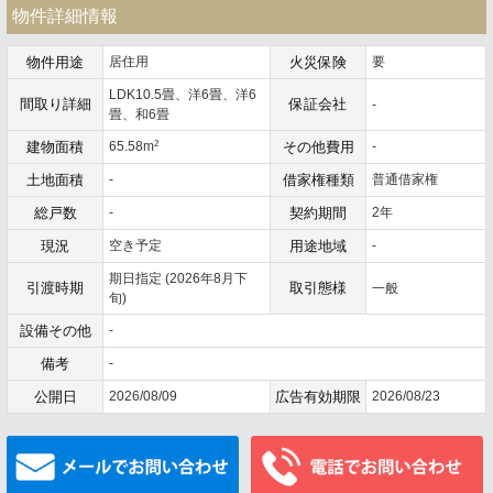
物件詳細情報
物件用途
居住用
火災保険
要
LDK10.5畳、洋6畳、洋6
間取り詳細
保証会社
-
畳、和6畳
2
建物面積
65.58m
その他費用
-
土地面積
-
借家権種類
普通借家権
総戸数
-
契約期間
2年
現況
空き予定
用途地域
-
期日指定 (2026年8月下
引渡時期
取引態様
一般
旬)
設備その他
-
備考
-
公開日
2026/08/09
広告有効期限
2026/08/23
メールでお問い合わせ