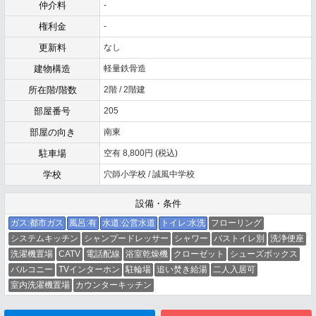
仲介料
-
権利金
-
更新料
なし
建物構造
軽量鉄骨造
所在階/階数
2階 / 2階建
部屋番号
205
部屋の向き
南東
駐車場
空有 8,800円 (税込)
学校
穴師小学校 / 誠風中学校
設備・条件
ガス:都市ガス
風呂:有
水道:公営水道
トイレ:水洗
フローリング
システムキッチン
シャンプードレッサー
シャワー
バストイレ別
洗浄便座
洗濯機置場
CATV
電話配線
浴室乾燥機
クローゼット
シューズボックス
バルコニー
TVインターホン
駐輪場
追い焚き給湯
二人入居可
室内洗濯機置場
カウンターキッチン
メールでお問い合わせ