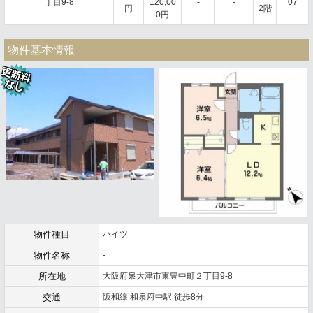
丁目9-8
120,00
-
-
07
円
2階
0円
物件基本情報
物件種目
ハイツ
物件名称
-
所在地
大阪府泉大津市東豊中町２丁目9-8
交通
阪和線 和泉府中駅 徒歩8分