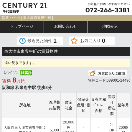
賃貸 ハイツ | 泉大津市東豊中町 |
トップページ
お問い合わせ
地図表示
1
0
最近見た物件
お気に入り
泉大津市東豊中町の賃貸物件
追い焚きできます。
【ハイツ】
お
8
賃料
万円
物件コード:089001-2449c
阪和線 和泉府中駅 徒歩8分
間取
保証金
専有面積
管理費
敷金
り
所在地
敷引･償
ﾊﾞﾙｺﾆｰ
築年月
共益費
礼金
所在
却
面積
階
20,000
-
2L
大阪府泉大津市東豊中町２
円
-
-
2008/
5,000
DK