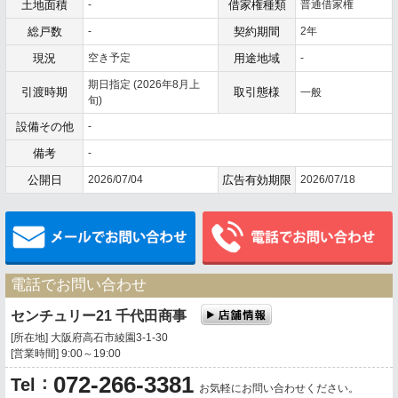
土地面積
-
借家権種類
普通借家権
総戸数
-
契約期間
2年
現況
空き予定
用途地域
-
期日指定 (2026年8月上
引渡時期
取引態様
一般
旬)
設備その他
-
備考
-
公開日
2026/07/04
広告有効期限
2026/07/18
メールでお問い合わせ
電話でお問い合わせ
センチュリー21 千代田商事
[所在地] 大阪府高石市綾園3-1-30
[営業時間] 9:00～19:00
072-266-3381
：
Tel
お気軽にお問い合わせください。