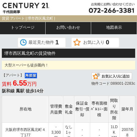
賃貸 アパート | 堺市西区鳳北町 |
トップページ
お問い合わせ
地図表示
1
0
最近見た物件
お気に入り
堺市西区鳳北町の賃貸物件
大型スーパーも徒歩圏内！
【アパート】
お
6.55
賃料
万円
物件コード:089001-2283c
阪和線 鳳駅 徒歩14分
間取
保証金
専有面積
管理費
敷金
り
所在地
敷引･償
ﾊﾞﾙｺﾆｰ面
築年月
共益費
礼金
所在
却
積
階
-
なし
1LD
大阪府堺市西区鳳北町４
-
-
2007/0
3,300
1ヶ
K
丁177
-
-
8