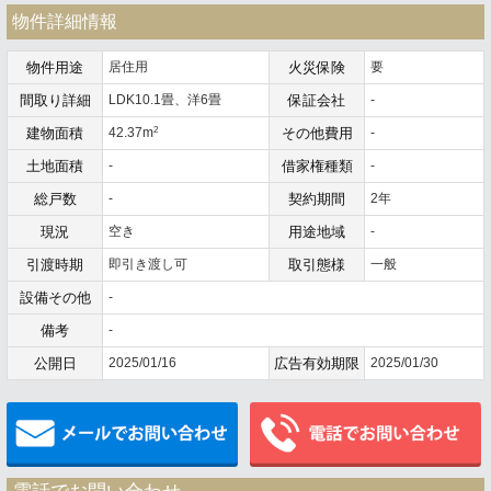
物件詳細情報
物件用途
居住用
火災保険
要
間取り詳細
LDK10.1畳、洋6畳
保証会社
-
2
建物面積
42.37m
その他費用
-
土地面積
-
借家権種類
-
総戸数
-
契約期間
2年
現況
空き
用途地域
-
引渡時期
即引き渡し可
取引態様
一般
設備その他
-
備考
-
公開日
2025/01/16
広告有効期限
2025/01/30
メールでお問い合わせ