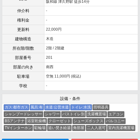
阪和線 津久野駅 徒歩14分
仲介料
-
権利金
-
更新料
22,000円
建物構造
木造
所在階/階数
2階 / 2階建
部屋番号
201
部屋の向き
南西
駐車場
空無 11,000円 (税込)
学校
-
設備・条件
ガス:都市ガス
風呂:有
水道:公営水道
トイレ:水洗
照明器具
シャンプードレッサー
シャワー
バストイレ別
洗濯機置場
エアコン
BSアンテナ
浴室乾燥機
クローゼット
シューズボックス
バルコニー
TVインターホン
駐輪場
追い焚き給湯
角部屋
二人入居可
室内洗濯機置場