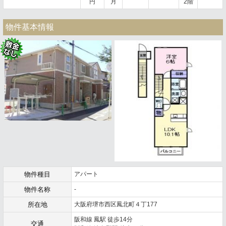
円
月
2階
物件基本情報
物件種目
アパート
物件名称
-
所在地
大阪府堺市西区鳳北町４丁177
阪和線 鳳駅 徒歩14分
交通