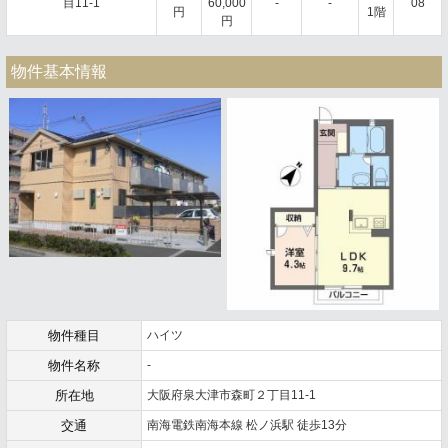
目11-1
60,000
-
-
08
円
1階
円
物件基本情報
物件種目
ハイツ
物件名称
-
所在地
大阪府泉大津市森町２丁目11-1
交通
南海電鉄南海本線 松ノ浜駅 徒歩13分