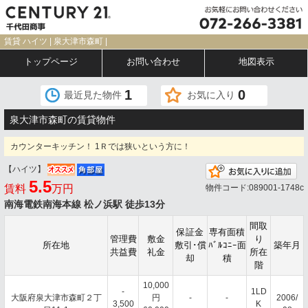
賃貸 ハイツ | 泉大津市森町 |
トップページ
お問い合わせ
地図表示
1
0
最近見た物件
お気に入り
泉大津市森町の賃貸物件
カウンターキッチン！ 1Ｒでは狭いという方に！
【ハイツ】
お
5.5
賃料
万円
物件コード:089001-1748c
南海電鉄南海本線 松ノ浜駅 徒歩13分
間取
保証金
専有面積
管理費
敷金
り
所在地
敷引･償
ﾊﾞﾙｺﾆｰ面
築年月
共益費
礼金
所在
却
積
階
10,000
-
1LD
大阪府泉大津市森町２丁
円
-
-
2006/
3,500
K