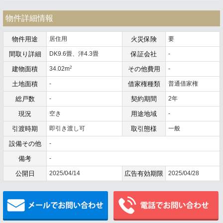
物件詳細情報
物件用途
居住用
火災保険
要
間取り詳細
DK9.6畳、洋4.3畳
保証会社
-
2
建物面積
34.02m
その他費用
-
土地面積
-
借家権種類
普通借家権
総戸数
-
契約期間
2年
現況
空き
用途地域
-
引渡時期
即引き渡し可
取引態様
一般
設備その他
-
備考
-
公開日
2025/04/14
広告有効期限
2025/04/28
メールでお問い合わせ