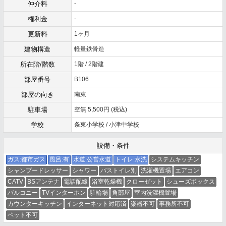
仲介料
-
権利金
-
更新料
1ヶ月
建物構造
軽量鉄骨造
所在階/階数
1階 / 2階建
部屋番号
B106
部屋の向き
南東
駐車場
空無 5,500円 (税込)
学校
条東小学校 / 小津中学校
設備・条件
ガス:都市ガス
風呂:有
水道:公営水道
トイレ:水洗
システムキッチン
シャンプードレッサー
シャワー
バストイレ別
洗濯機置場
エアコン
CATV
BSアンテナ
電話配線
浴室乾燥機
クローゼット
シューズボックス
バルコニー
TVインターホン
駐輪場
角部屋
室内洗濯機置場
カウンターキッチン
インターネット対応済
楽器不可
事務所不可
ペット不可