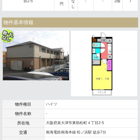
目2-5
な
-
-
2階
7
円
し
物件基本情報
物件種目
ハイツ
物件名称
-
所在地
大阪府泉大津市東助松町４丁目2-5
交通
南海電鉄南海本線 松ノ浜駅 徒歩7分