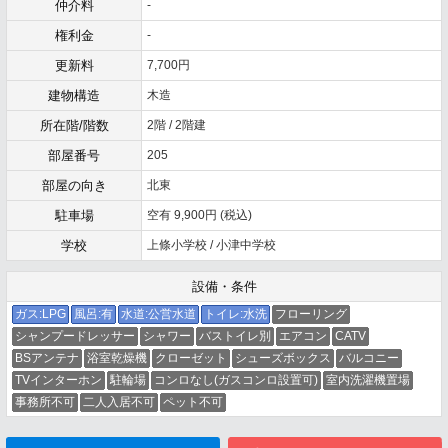
仲介料
-
権利金
-
更新料
7,700円
建物構造
木造
所在階/階数
2階 / 2階建
部屋番号
205
部屋の向き
北東
駐車場
空有 9,900円 (税込)
学校
上條小学校 / 小津中学校
設備・条件
ガス:LPG
風呂:有
水道:公営水道
トイレ:水洗
フローリング
シャンプードレッサー
シャワー
バストイレ別
エアコン
CATV
BSアンテナ
浴室乾燥機
クローゼット
シューズボックス
バルコニー
TVインターホン
駐輪場
コンロなし(ガスコンロ設置可)
室内洗濯機置場
事務所不可
二人入居不可
ペット不可
メールでお問い合わせ