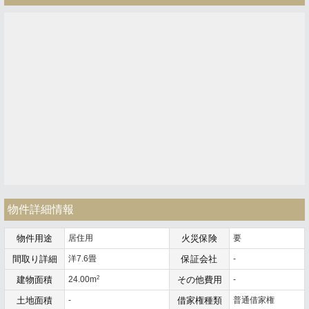
物件詳細情報
物件用途
居住用
火災保険
要
間取り詳細
洋7.6畳
保証会社
-
2
建物面積
24.00m
その他費用
-
土地面積
-
借家権種類
普通借家権