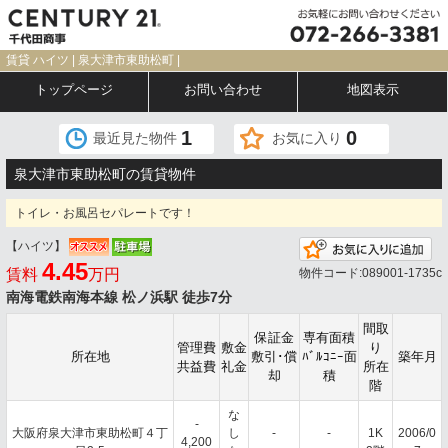
賃貸 ハイツ | 泉大津市東助松町 |
トップページ
お問い合わせ
地図表示
1
0
最近見た物件
お気に入り
泉大津市東助松町の賃貸物件
トイレ・お風呂セパレートです！
【ハイツ】
お
4.45
賃料
万円
物件コード:089001-1735c
南海電鉄南海本線 松ノ浜駅 徒歩7分
間取
保証金
専有面積
管理費
敷金
り
所在地
敷引･償
ﾊﾞﾙｺﾆｰ面
築年月
共益費
礼金
所在
却
積
階
な
-
大阪府泉大津市東助松町４丁
し
-
-
1K
2006/0
4,200