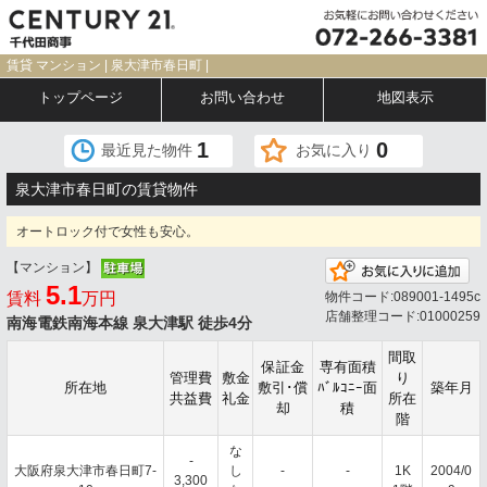
賃貸 マンション | 泉大津市春日町 |
トップページ
お問い合わせ
地図表示
1
0
最近見た物件
お気に入り
泉大津市春日町の賃貸物件
オートロック付で女性も安心。
【マンション】
お
5.1
賃料
万円
物件コード:089001-1495c
店舗整理コード:01000259
南海電鉄南海本線 泉大津駅 徒歩4分
間取
保証金
専有面積
管理費
敷金
り
所在地
敷引･償
ﾊﾞﾙｺﾆｰ面
築年月
共益費
礼金
所在
却
積
階
な
-
大阪府泉大津市春日町7-
し
-
-
1K
2004/0
3,300