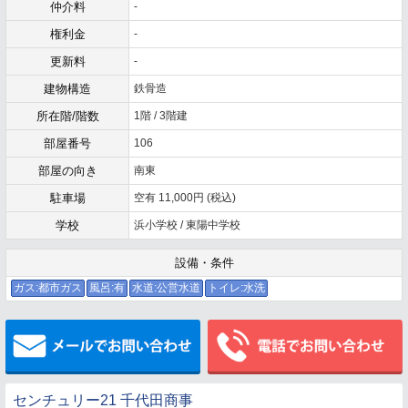
仲介料
-
権利金
-
更新料
-
建物構造
鉄骨造
所在階/階数
1階 / 3階建
部屋番号
106
部屋の向き
南東
駐車場
空有 11,000円 (税込)
学校
浜小学校 / 東陽中学校
設備・条件
ガス:都市ガス
風呂:有
水道:公営水道
トイレ:水洗
メールでお問い合わせ
センチュリー21 千代田商事