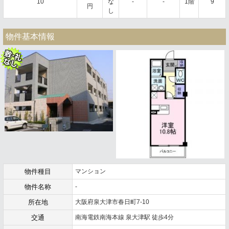
10
な
-
-
1階
9
円
し
物件基本情報
物件種目
マンション
物件名称
-
所在地
大阪府泉大津市春日町7-10
交通
南海電鉄南海本線 泉大津駅 徒歩4分