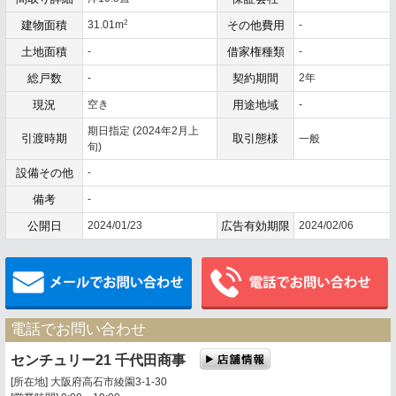
2
建物面積
31.01m
その他費用
-
土地面積
-
借家権種類
-
総戸数
-
契約期間
2年
現況
空き
用途地域
-
期日指定 (2024年2月上
引渡時期
取引態様
一般
旬)
設備その他
-
備考
-
公開日
2024/01/23
広告有効期限
2024/02/06
メールでお問い合わせ
電話でお問い合わせ
センチュリー21 千代田商事
[所在地] 大阪府高石市綾園3-1-30