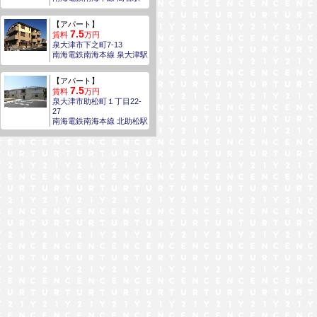
【アパート】
7.5
賃料
万円
泉大津市下之町7-13
南海電鉄南海本線 泉大津駅
【アパート】
7.5
賃料
万円
泉大津市助松町１丁目22-
27
南海電鉄南海本線 北助松駅