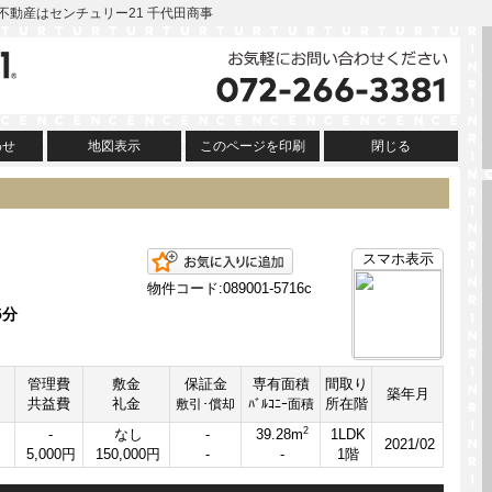
阪の不動産はセンチュリー21 千代田商事
わせ
地図表示
このページを印刷
閉じる
お気に入りに追加
スマホ表示
物件コード:089001-5716c
5分
管理費
敷金
保証金
専有面積
間取り
築年月
共益費
礼金
所在階
敷引･償却
ﾊﾞﾙｺﾆｰ面積
2
-
なし
-
39.28m
1LDK
2021/02
5,000円
150,000円
-
-
1階