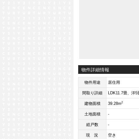
物件詳細情報
物件用途
居住用
間取り詳細
LDK11.7畳、洋5
2
建物面積
39.28m
土地面積
-
総戸数
-
現況
空き