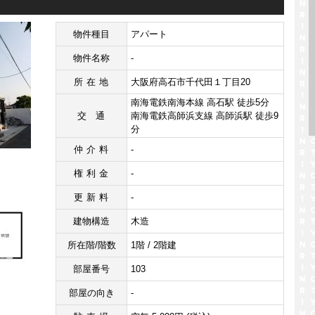
物件種目
アパート
物件名称
-
所在地
大阪府高石市千代田１丁目20
南海電鉄南海本線 高石駅 徒歩5分
交通
南海電鉄高師浜支線 高師浜駅 徒歩9
分
仲介料
-
権利金
-
更新料
-
建物構造
木造
所在階/階数
1階 / 2階建
部屋番号
103
部屋の向き
-