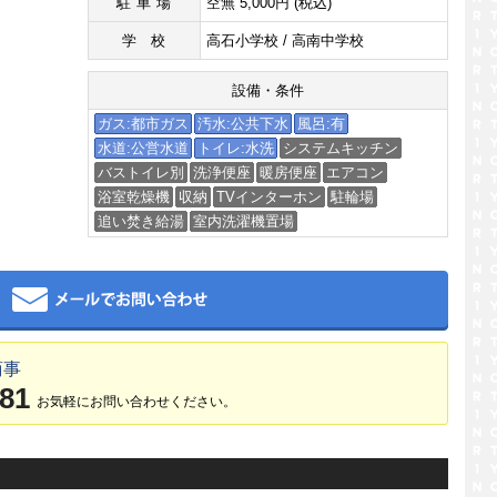
駐車場
空無 5,000円 (税込)
学校
高石小学校 / 高南中学校
設備・条件
ガス:都市ガス
汚水:公共下水
風呂:有
水道:公営水道
トイレ:水洗
システムキッチン
バストイレ別
洗浄便座
暖房便座
エアコン
浴室乾燥機
収納
TVインターホン
駐輪場
追い焚き給湯
室内洗濯機置場
メール
商事
381
お気軽にお問い合わせください。