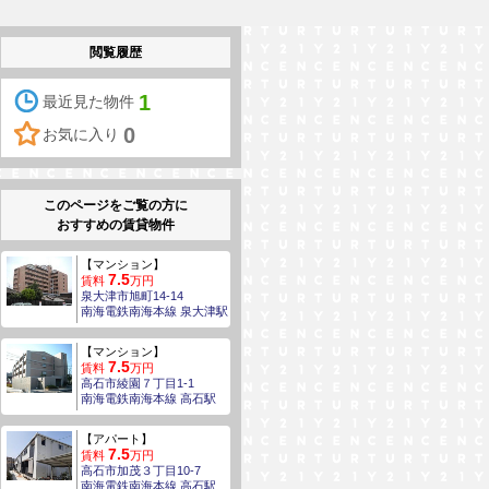
閲覧履歴
1
最近見た物件
0
お気に入り
このページをご覧の方に
おすすめの賃貸物件
【マンション】
7.5
賃料
万円
泉大津市旭町14-14
南海電鉄南海本線 泉大津駅
【マンション】
7.5
賃料
万円
高石市綾園７丁目1-1
南海電鉄南海本線 高石駅
【アパート】
7.5
賃料
万円
高石市加茂３丁目10-7
南海電鉄南海本線 高石駅