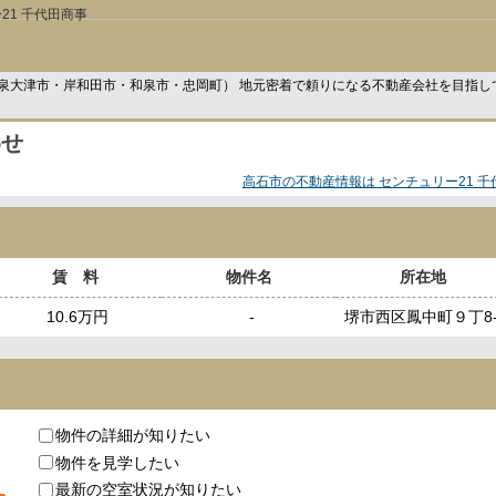
21 千代田商事
泉大津市・岸和田市・和泉市・忠岡町） 地元密着で頼りになる不動産会社を目指し
わせ
高石市の不動産情報は センチュリー21 千
賃 料
物件名
所在地
10.6万円
-
堺市西区鳳中町９丁8-
物件の詳細が知りたい
物件を見学したい
最新の空室状況が知りたい