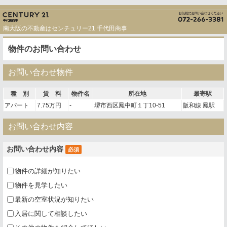
南大阪の不動産はセンチュリー21 千代田商事
物件のお問い合わせ
お問い合わせ物件
種 別
賃 料
物件名
所在地
最寄駅
アパート
7.75万円
-
堺市西区鳳中町１丁10-51
阪和線 鳳駅
お問い合わせ内容
お問い合わせ内容
必須
物件の詳細が知りたい
物件を見学したい
最新の空室状況が知りたい
入居に関して相談したい