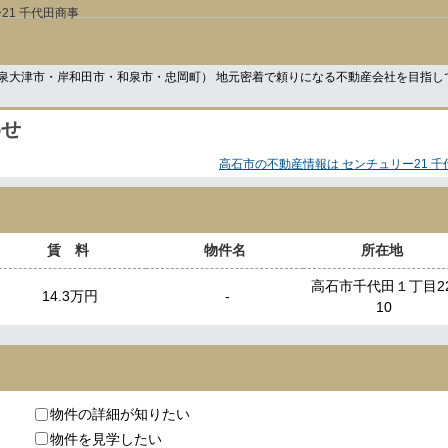
21 千代田商事
泉大津市・岸和田市・和泉市・忠岡町） 地元密着で頼りになる不動産会社を目指し
わせ
高石市の不動産情報は センチュリー21 千
賃 料
物件名
所在地
高石市千代田１丁目22
14.3万円
-
10
物件の詳細が知りたい
物件を見学したい