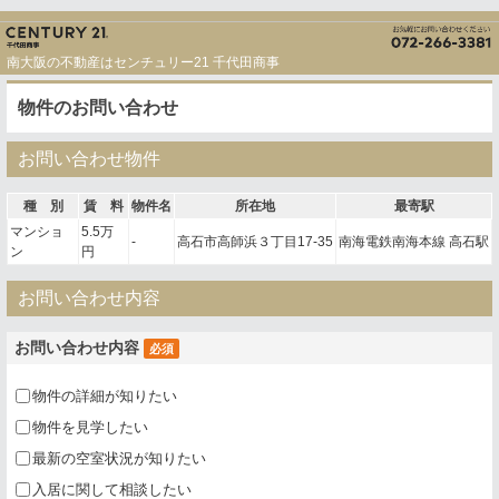
南大阪の不動産はセンチュリー21 千代田商事
物件のお問い合わせ
お問い合わせ物件
種 別
賃 料
物件名
所在地
最寄駅
マンショ
5.5万
-
高石市高師浜３丁目17-35
南海電鉄南海本線 高石駅
ン
円
お問い合わせ内容
お問い合わせ内容
必須
物件の詳細が知りたい
物件を見学したい
最新の空室状況が知りたい
入居に関して相談したい